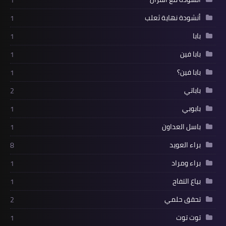
أنشودة نهاية ثعلب
1
بابا
1
بابا فين
1
بابا فين؟
1
باباتي
2
بابوبي
1
باسل العداون
1
براء العويد
8
براء ومراد
1
بياع التفاح
1
تحقق حلمي
2
توت توت
1