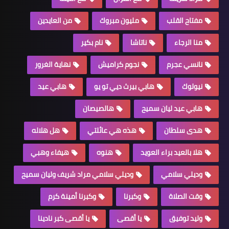
مفتاح القلب
مليون مبروك
من العايدين
منا الرجاء
ناتاشا
نام بكير
نانسي عجرم
نجوم كراميش
نهاية الغرور
نيولوك
هابي بيرث ديي تو يو
هابي عيد
هابي عيد ليان سميح
هالصيصان
هدى سلطان
هذه هي عائلتي
هل هلاله
هلا بالعيد براء العويد
هنوه
هيفاء وهبي
وديلي سلامي
وديلي سلامي مراد شريف وليان سميح
وقت الصلاة
وكبرنا
وكبرنا أمينة كرم
وليد توفيق
يا أقصى
يا أقصى كبر نادينا