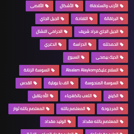
الأرنب والسلحفاة
الأشكال
الأقصى
البرتقالة
التفاحة
الجيل الجاي
الجيل الجاي مراد شريف
الحرامي النشال
الحمدلله
الدراسة
الدغري
الديك بيصحى
السبوع
السلام عليكمAlsalam Alaykom
السوسة الزنانة
السوسة المنحوسة
الف با بوباية
القدس
الكينج
اللعب بالكهرباء
الله يتقبل
المرجوحة
المعتصم بالله
المعتصم بالله ثوار
المعتصم بالله مقداد
الوليد مقداد