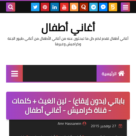
بحث هذه
أغاني أطفال
المدونة
أغاني أطفال تقدم لكم كل ما تبحثون عنه من أغاني الأطفال من أغاني طيور الجنة
الإلكتروني
وكراميش وغيرها
الرئيسية
رابط رئيسي
باباتي (بدون إيقاع) - لين الغيث + كلمات
رابط فرعي
- قناة كراميش - أغاني أطفال
رابط فرعي
Amr Hassanein
27 نوفمبر 2015
رابط فرعي