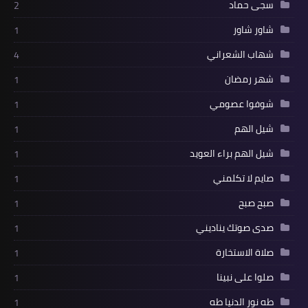
سجى حماد
2
شاور شاور
1
شهاب الشعراني
4
شهر رمضان
1
شوفوا عصومي
1
شيل الهم
1
شيل الهم براء العويد
1
صايم لا تكلمني
1
صبح صبح
1
صدى صوتك يناديني
1
صلاة الاستخارة
1
صلوا على نبينا
1
طه نور الدنيا طه
1