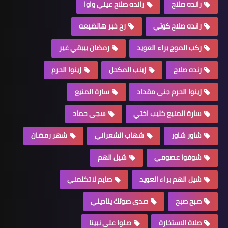
رانده صلاح
رانده صلاح عيني واوا
رانده صلاح كوتي
رح خبر هالضيعه
ركب الموج براء العويد
رمضان بيبقي غير
رنده صلاح
زينب المكحل
زينوا الحرم
زينوا الحرم جنى مقداد
سارة المنيع
سارة المنيع كليب اختي
سجى حماد
شاور شاور
شهاب الشعراني
شهر رمضان
شوفوا عصومي
شيل الهم
شيل الهم براء العويد
صايم لا تكلمني
صبح صبح
صدى صوتك يناديني
صلاة الاستخارة
صلوا على نبينا