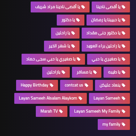
يا أقصى نادينا
يا أقصى نادينا مراد شريف
يا حبيبنا يا رمضان
يا دكتور
يا دكتور جنى مقداد
يا راحلين
يا راحلين براء العويد
يا شهر الخير
يا صغيري يا حبي
يا صغيري يا حبي سجى حماد
يا طيبه
يا مسافر
ياراحلين
ينعاد عليكن
contcat us
Happy Birthday
Layan Sameeh Alsalam Alaykom
Layan Sameeh
Marah TV
Layan Sameeh My Family
my family