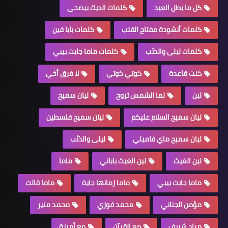
كل ما يطل العيد
كلمات الديك بيصحى
كلمات أنشودة مفتاح القلب
كلمات بابا فين
كلمات ليلى والذئب
كلمات ماما جابت بيبي
كنت قاعدة
كوتي كوتي
لا فرق أخي
لبن
لما الشمس تروح
ليان سميح
ليان سميح السلام عليكم
ليان سميح فلسطين
ليان سميح ماي فاميلي
ليلى والذئب
لين الغيث
لين الغيث باباتي
ماما
ماما جابت بيبي
ماما زمانها جاية
ماما قالت
مؤمن الجناني
محمد فوزي
محمد منير
مراد شريف
مع القرآن
مع أمينة