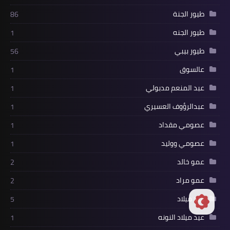
طيور الجنة
86
طيور الجنه
1
طيور بيبي
56
عالسوق
1
عبد المنعم مدبولي
1
عبدالرؤوف العسيري
1
عصومي مقداد
1
عصومي ووليد
1
عمو خالد
2
عمو مراد
2
عيد ميلاد
5
عيد ميلاد النونه
1