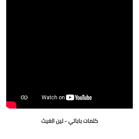
كلمات باباتي - لين الغيث