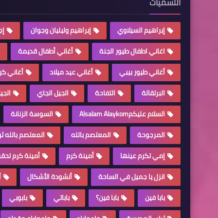
التسميات
إبراهيم السيلاوي
إبراهيم وليليان وجوان
إج
اغاني اطفال طيور الجنة
أغاني أطفال قديمة
أغاني طيور بيبي
أغاني عيد ميلاد
أغاني ك
البرتقالة
التفاحة
الجيل الجاي
الجي
السلام عليكمAlsalam Alaykom
السوسة الزنانة
المرجوحة
المعتصم بالله
المعتصم بالله ثو
إمي تكرم عينها
أمينة كرم
أمينة كرم تح
انزل يا جميل في الساحة
أنشودة الأشكال
أ
بابا فين
بابا فين؟
باباتي
بابوبي