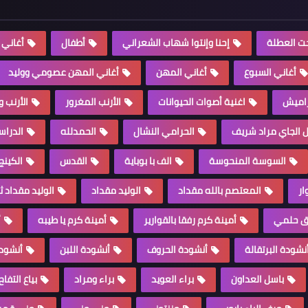
ت العطلة
إحنا وإنتوا شهاب الشعراني
أطفال
أغاني 
أغاني السبوع
أغاني المهن
أغاني المهن عصومي ووليد
راميش
اغنية أصوات الحيوانات
الأرنب المغرور
الأرنب 
ل الجاي مراد شريف
الحرامي النشال
الحمدلله
الدراس
السوسة المنحوسة
الف با بوباية
القدس
الكينج
ار
المعتصم بالله مقداد
الوليد مقداد
الوليد مقداد ث
قق حلمي
أمينة كرم رفقا بالقوارير
أمينة كرم يا طيبه
أ
نشودة البرتقالة
أنشودة الحروف
أنشودة اللبن
أنشودة
باسل العداون
براء العويد
براء ومراد
بياع التفاح