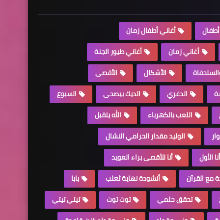
أطفال
أغاني أطفال زمان
أغاني زمان
أغاني طيور الجنة
والسلحفاة
الأشكال
الأقصى
ة
الدغري
الديك بيصحى
السبوع
اللعب بالكهرباء
الله يتقبل
وار
الوليد مقدار الحرامي النشال
نا الأول
أنا للأقصى براء العويد
 مع القرآن
أنشودة نهاية ثعلب
بابا
تحقق حلمي
توت توت
تيتي تيتي