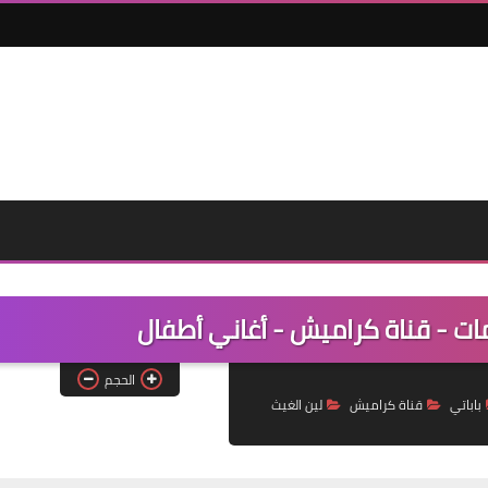
مات - قناة كراميش - أغاني أطفال
الحجم
باباتي
قناة كراميش
لين الغيث