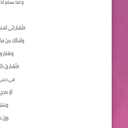
و لما بسلم أن
اللَّهُمَّ إنِّي أَسْتَ
وَأَسْأَلُكَ مِنْ فَضْل
وَتَعْلَمُ وَ
اللَّهُمَّ إنْ كُن
فِي دِينِي 
أَوْ عَاجِل
وَيَسِّر
وَإِنْ كُ