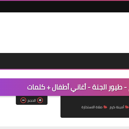
 - طيور الجنة - أغاني أطفال + كلمات
الحجم
أمينة كرم
صلاة الاستخارة