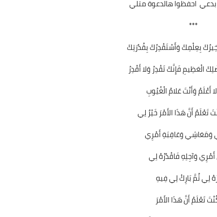
ا بدعي احفظوا هالدعوة متلي
***
خِيرُكَ بِعِلْمِكَ وَأَسْتَقْدِرُكَ بِقُدْرَتِكَ
ِكَ الْعَظِيمِ فَإِنَّكَ تَقْدِرُ وَلا أَقْدِرُ
لا أَعْلَمُ وَأَنْتَ عَلامُ الْغُيُوبِ
ْتَ تَعْلَمُ أَنَّ هَذَا الأَمْرَ خَيْرٌ لِي
وَمَعَاشِي وَعَاقِبَةِ أَمْرِي
ِ أَمْرِي وَآجِلِهِ فَاقْدُرْهُ لِي
ْهُ لِي ثُمَّ بَارِكْ لِي فِيهِ
نْتَ تَعْلَمُ أَنَّ هَذَا الأَمْرَ