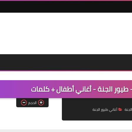
 - طيور الجنة - أغاني أطفال + كلمات
الحجم
لجنة
أغاني طيور الجنة