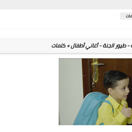
مات
ة - طيور الجنة - أغاني أطفال + كلمات