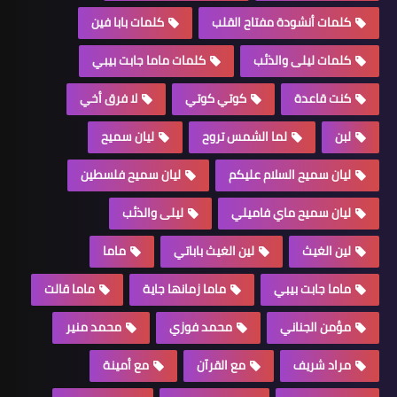
كلمات أنشودة مفتاح القلب
كلمات بابا فين
كلمات ليلى والذئب
كلمات ماما جابت بيبي
كنت قاعدة
كوتي كوتي
لا فرق أخي
لبن
لما الشمس تروح
ليان سميح
ليان سميح السلام عليكم
ليان سميح فلسطين
ليان سميح ماي فاميلي
ليلى والذئب
لين الغيث
لين الغيث باباتي
ماما
ماما جابت بيبي
ماما زمانها جاية
ماما قالت
مؤمن الجناني
محمد فوزي
محمد منير
مراد شريف
مع القرآن
مع أمينة