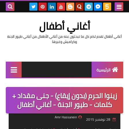
بحث هذه
أغاني أطفال
المدونة
أغاني أطفال تقدم لكم كل ما تبحثون عنه من أغاني الأطفال من أغاني طيور الجنة
الإلكتروني
وكراميش وغيرها
الرئيسية
رابط رئيسي
زينوا الحرم (بدون إيقاع) - جنى مقداد +
رابط فرعي
كلمات - طيور الجنة - أغاني أطفال
رابط فرعي
Amr Hassanein
28 نوفمبر 2015
رابط فرعي