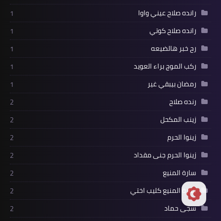
رانده صلاح عيني واوا
1
رانده صلاح كوتي
1
رح خبر هالضيعه
1
ركب الموج براء العويد
1
رمضان بيبقي غير
1
رنده صلاح
2
زينب المكحل
2
زينوا الحرم
2
زينوا الحرم جنى مقداد
2
سارة المنيع
2
سارة المنيع كليب اختي
2
سجى حماد
2