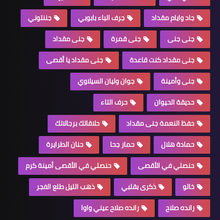
جاد وايام مقداد
جرف الباء بابوبي
جننتوني
جنى جنى
جنى قمرة
جنى مقداد
جنى مقداد كنت قاعدة
جنى مقداد يا أقصى
جنى وأمينة
جوان وليان السيلاوي
حديقة الحيوان
حرف التاء
حفظ النعمة جنى مقداد
حلاقاتك برجالاتك
حمادة هلال
حمار جحا
حنان الطرايرة
حنصلي في الأقصى
حنصلي في الأقصى أمينة كرم
خالو
ذكرى بقلبي
ذهب الليل طلع الفجر
رانده صلاح
رانده صلاح عيني واوا