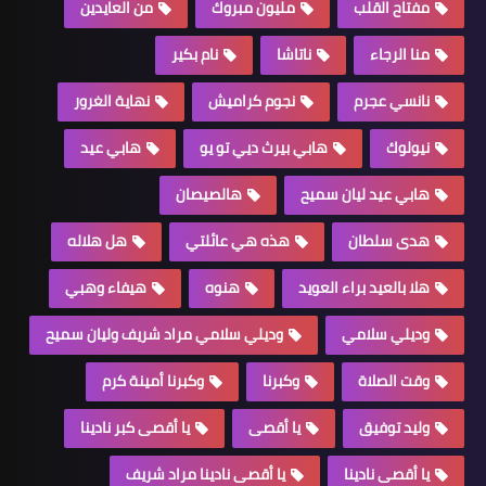
مفتاح القلب
مليون مبروك
من العايدين
منا الرجاء
ناتاشا
نام بكير
نانسي عجرم
نجوم كراميش
نهاية الغرور
نيولوك
هابي بيرث ديي تو يو
هابي عيد
هابي عيد ليان سميح
هالصيصان
هدى سلطان
هذه هي عائلتي
هل هلاله
هلا بالعيد براء العويد
هنوه
هيفاء وهبي
وديلي سلامي
وديلي سلامي مراد شريف وليان سميح
وقت الصلاة
وكبرنا
وكبرنا أمينة كرم
وليد توفيق
يا أقصى
يا أقصى كبر نادينا
يا أقصى نادينا
يا أقصى نادينا مراد شريف