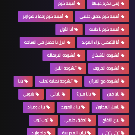
إمي تكرم عينها
أمينة كرم
أمينة كرم تحقق حلمي
أمينة كرم رفقا بالقوارير
أمينة كرم يا طيبه
أنا الأول
أنا للأقصى براء العويد
انزل يا جميل في الساحة
أنشودة الأشكال
أنشودة البرتقالة
أنشودة الحروف
أنشودة اللبن
أنشودة مع القرآن
أنشودة نهاية ثعلب
بابا
بابا فين
بابا فين؟
باباتي
بابوبي
باسل العداون
براء العويد
براء ومراد
بياع التفاح
تحقق حلمي
توت توت
تيتي تيتي
ثياب المدرسة
جاد وإياد