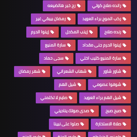
رانده صلاح كوتي
رح خبر هالضيعه
ركب الموج براء العويد
رمضان بيبقي غير
رنده صلاح
زينب المكحل
زينوا الحرم
زينوا الحرم جنى مقداد
سارة المنيع
سارة المنيع كليب اختي
سجى حماد
شاور شاور
شهاب الشعراني
شهر رمضان
شوفوا عصومي
شيل الهم
شيل الهم براء العويد
صايم لا تكلمني
صبح صبح
صدى صوتك يناديني
صلاة الاستخارة
صلوا على نبينا
طه نور الدنيا طه
طيور الجنة
طيور الجنه