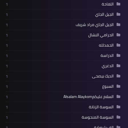
التفاحة
1
الجيل الجاي
1
الجيل الجاي مراد شريف
1
الحرامي النشال
1
الحمدلله
1
الدراسة
1
الدغري
1
الديك بيصحى
1
السبوع
1
السلام عليكمAlsalam Alaykom
1
السوسة الزنانة
1
السوسة المنحوسة
1
الف با بوباية
1