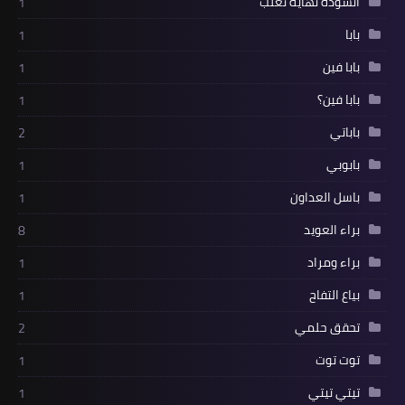
أنشودة نهاية ثعلب
1
بابا
1
بابا فين
1
بابا فين؟
1
باباتي
2
بابوبي
1
باسل العداون
1
براء العويد
8
براء ومراد
1
بياع التفاح
1
تحقق حلمي
2
توت توت
1
تيتي تيتي
1