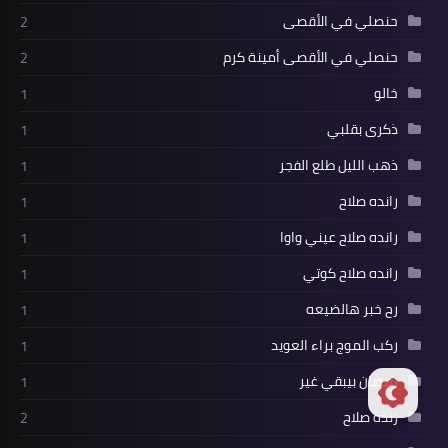
حنصلي في الأقصى
2
حنصلي في الأقصى أمينة كرم
2
خالو
1
ذكرى بقلبي
1
ذهب الليل طلع الفجر
1
رانده صلاح
1
رانده صلاح عيني واوا
1
رانده صلاح كوتي
1
رح خبر هالضيعه
1
ركب الموج براء العويد
1
رمضان بيبقي غير
1
رنده صلاح
2