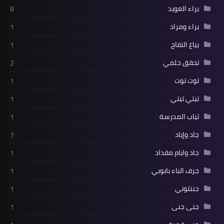
براء العويد
8
براء ومراد
1
بياع التفاح
1
تحقق حلمي
2
توت توت
1
تيتي تيتي
1
ثياب المدرسة
1
جاد وإياد
7
جاد وايام مقداد
1
جرف الباء بابوبي
1
جننتوني
1
جنى جنى
1