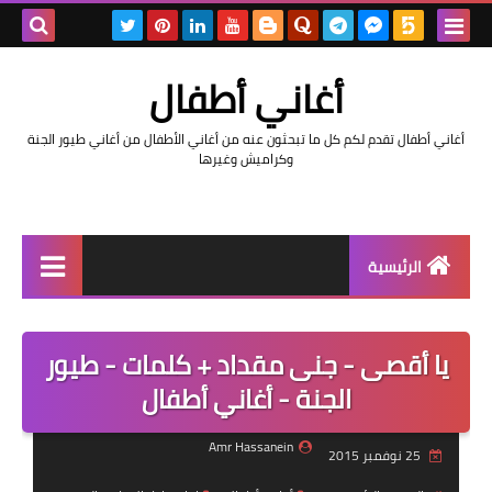
بحث هذه
أغاني أطفال
المدونة
أغاني أطفال تقدم لكم كل ما تبحثون عنه من أغاني الأطفال من أغاني طيور الجنة
الإلكتروني
وكراميش وغيرها
الرئيسية
رابط رئيسي
يا أقصى - جنى مقداد + كلمات - طيور
رابط فرعي
الجنة - أغاني أطفال
رابط فرعي
Amr Hassanein
25 نوفمبر 2015
رابط فرعي