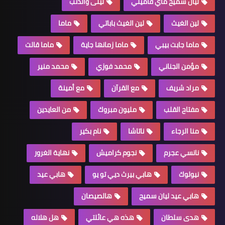
ليان سميح ماي فاميلي
ليلى والذئب
لين الغيث
لين الغيث باباتي
ماما
ماما جابت بيبي
ماما زمانها جاية
ماما قالت
مؤمن الجناني
محمد فوزي
محمد منير
مراد شريف
مع القرآن
مع أمينة
مفتاح القلب
مليون مبروك
من العايدين
منا الرجاء
ناتاشا
نام بكير
نانسي عجرم
نجوم كراميش
نهاية الغرور
نيولوك
هابي بيرث ديي تو يو
هابي عيد
هابي عيد ليان سميح
هالصيصان
هدى سلطان
هذه هي عائلتي
هل هلاله