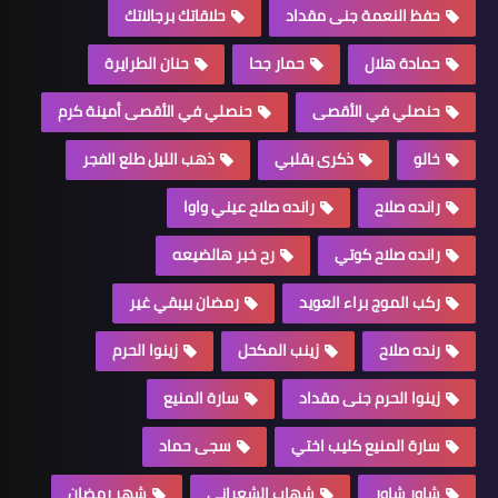
حفظ النعمة جنى مقداد
حلاقاتك برجالاتك
حمادة هلال
حمار جحا
حنان الطرايرة
حنصلي في الأقصى
حنصلي في الأقصى أمينة كرم
خالو
ذكرى بقلبي
ذهب الليل طلع الفجر
رانده صلاح
رانده صلاح عيني واوا
رانده صلاح كوتي
رح خبر هالضيعه
ركب الموج براء العويد
رمضان بيبقي غير
رنده صلاح
زينب المكحل
زينوا الحرم
زينوا الحرم جنى مقداد
سارة المنيع
سارة المنيع كليب اختي
سجى حماد
شاور شاور
شهاب الشعراني
شهر رمضان