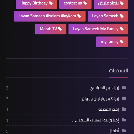
ينعاد عليكن
contcat us
Happy Birthday
Layan Sameeh Alsalam Alaykom
Layan Sameeh
Marah TV
Layan Sameeh My Family
my family
التسميات
إبراهيم السيلاوي
2
إبراهيم وليليان وجوان
2
إجت العطلة
1
إحنا وإنتوا شهاب الشعراني
1
أطفال
5