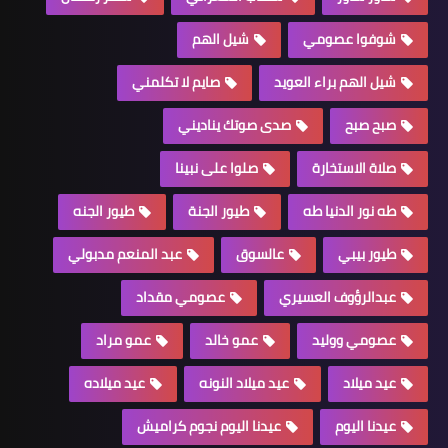
شوفوا عصومي
شيل الهم
شيل الهم براء العويد
صايم لا تكلمني
صبح صبح
صدى صوتك يناديني
صلاة الاستخارة
صلوا على نبينا
طه نور الدنيا طه
طيور الجنة
طيور الجنه
طيور بيبي
عالسوق
عبد المنعم مدبولي
عبدالرؤوف العسيري
عصومي مقداد
عصومي ووليد
عمو خالد
عمو مراد
عيد ميلاد
عيد ميلاد النونه
عيد ميلاده
عيدنا اليوم
عيدنا اليوم نجوم كراميش