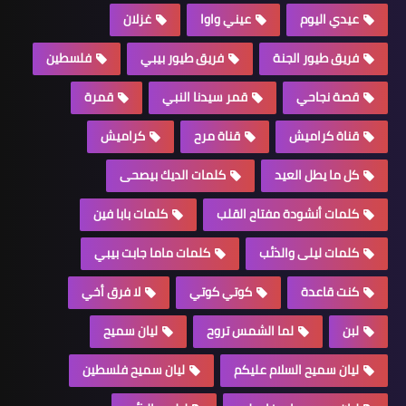
عيدي اليوم
عيني واوا
غزلان
فريق طيور الجنة
فريق طيور بيبي
فلسطين
قصة نجاحي
قمر سيدنا النبي
قمرة
قناة كراميش
قناة مرح
كراميش
كل ما يطل العيد
كلمات الديك بيصحى
كلمات أنشودة مفتاح القلب
كلمات بابا فين
كلمات ليلى والذئب
كلمات ماما جابت بيبي
كنت قاعدة
كوتي كوتي
لا فرق أخي
لبن
لما الشمس تروح
ليان سميح
ليان سميح السلام عليكم
ليان سميح فلسطين