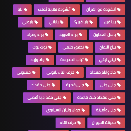
أنشودة مع القرآن
أنشودة نهاية ثعلب
بابا
بابا فين
بابا فين؟
باباتي
بابوبي
باسل العداون
براء العويد
براء ومراد
بياع التفاح
تحقق حلمي
توت توت
تيتي تيتي
ثياب المدرسة
جاد وإياد
جاد وايام مقداد
جرف الباء بابوبي
جننتوني
جنى جنى
جنى قمرة
جنى مقداد
جنى مقداد كنت قاعدة
جنى مقداد يا أقصى
جنى وأمينة
جوان وليان السيلاوي
حديقة الحيوان
حرف التاء